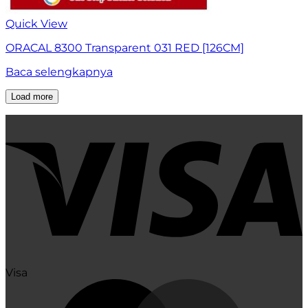
Quick View
ORACAL 8300 Transparent 031 RED [126CM]
Baca selengkapnya
Load more
Visa