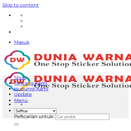
Skip to content
Masuk
Shop
Tentang Kami
Hubungi Kami
Update
Menu
Pencarian untuk: