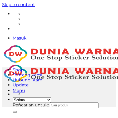
Skip to content
Masuk
Shop
Tentang Kami
Hubungi Kami
Update
Menu
Pencarian untuk: