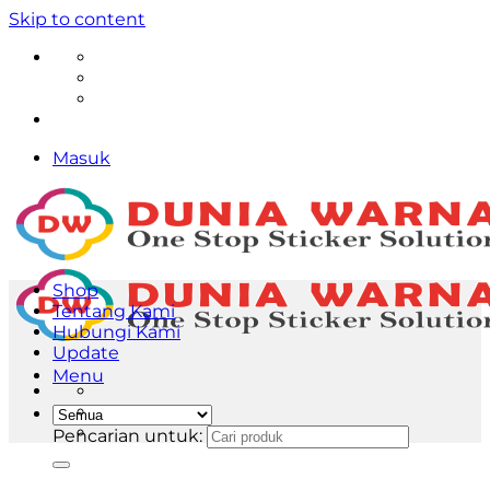
Skip to content
Masuk
Shop
Tentang Kami
Hubungi Kami
Update
Menu
Pencarian untuk: