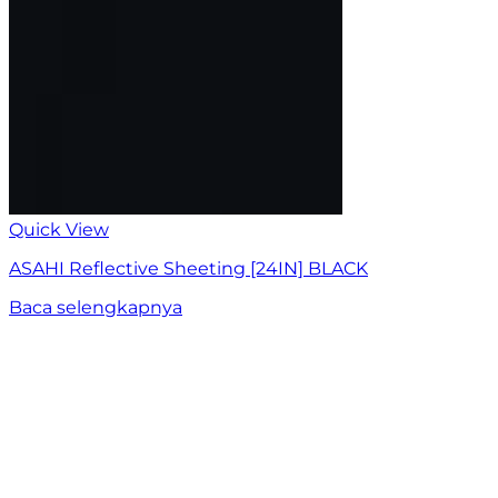
Quick View
ASAHI Reflective Sheeting [24IN] BLACK
Baca selengkapnya