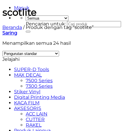
Masuk
scotlite
Pencarian untuk:
Beranda
/
Produk dengan tag “scotlite”
Saring
Menampilkan semua 24 hasil
Jelajahi
SUPER-D Tools
MAX DECAL
7500 Series
7300 Series
Stiker Vinyl
Digital Printing Media
KACA FILM
AKSESORIS
ACC LAIN
CUTTER
RAKEL
Produk Lainnya