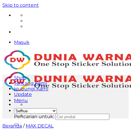
Skip to content
Masuk
Shop
Tentang Kami
Hubungi Kami
Update
Menu
Pencarian untuk:
Beranda
/
MAX DECAL