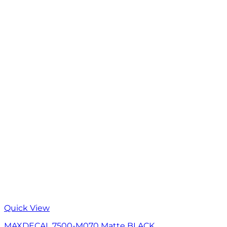
Quick View
MAXDECAL 7500-M070 Matte BLACK