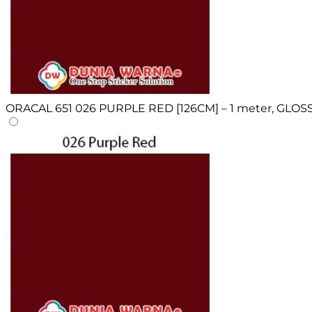
ORACAL 651 026 PURPLE RED [126CM] – 1 meter, GLOS