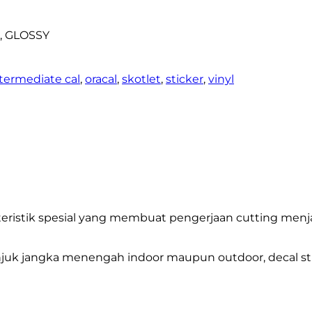
), GLOSSY
termediate cal
,
oracal
,
skotlet
,
sticker
,
vinyl
rakteristik spesial yang membuat pengerjaan cutting men
njuk jangka menengah indoor maupun outdoor, decal str