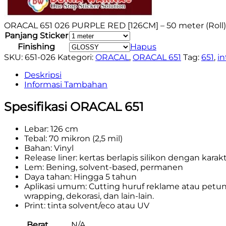
ORACAL 651 026 PURPLE RED [126CM] – 50 meter (Roll
Panjang Sticker
Finishing
Hapus
SKU:
651-026
Kategori:
ORACAL
,
ORACAL 651
Tag:
651
,
in
Deskripsi
Informasi Tambahan
Spesifikasi ORACAL 651
Lebar: 126 cm
Tebal: 70 mikron (2,5 mil)
Bahan: Vinyl
Release liner: kertas berlapis silikon dengan ka
Lem: Bening, solvent-based, permanen
Daya tahan: Hingga 5 tahun
Aplikasi umum: Cutting huruf reklame atau petu
wrapping, dekorasi, dan lain-lain.
Print: tinta solvent/eco atau UV
Berat
N/A