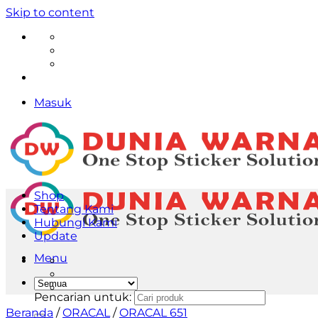
Skip to content
Masuk
Shop
Tentang Kami
Hubungi Kami
Update
Menu
Pencarian untuk:
Beranda
/
ORACAL
/
ORACAL 651