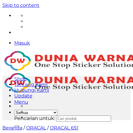
Skip to content
Masuk
Shop
Tentang Kami
Hubungi Kami
Update
Menu
Pencarian untuk:
Beranda
/
ORACAL
/
ORACAL 651