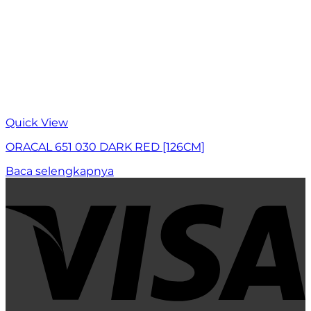
Quick View
ORACAL 651 030 DARK RED [126CM]
Baca selengkapnya