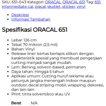
SKU:
651-043
Kategori:
ORACAL
,
ORACAL 651
Tag:
651
,
intermediate cal
,
oracal
,
skotlet
,
sticker
,
vinyl
Deskripsi
Informasi Tambahan
Spesifikasi ORACAL 651
Lebar: 126 cm
Tebal: 70 mikron (2,5 mil)
Bahan: Vinyl
Release liner: kertas berlapis silikon dengan
karakteristik spesial yang membuat pengerjaan
cutting menjadi sangat mudah.
Lem: Bening, solvent-based, permanen
Daya tahan: Hingga 5 tahun
Aplikasi umum: Cutting huruf reklame atau
petunjuk jangka menengah indoor maupun
outdoor, decal striping mobil, wrapping, dekorasi,
dan lain-lain.
Print: tinta solvent/eco atau UV
Berat
N/A