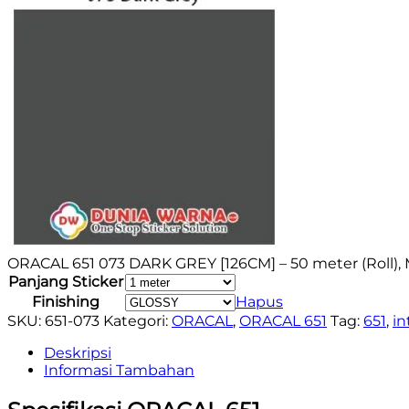
ORACAL 651 073 DARK GREY [126CM] – 50 meter (Roll),
Panjang Sticker
Finishing
Hapus
SKU:
651-073
Kategori:
ORACAL
,
ORACAL 651
Tag:
651
,
in
Deskripsi
Informasi Tambahan