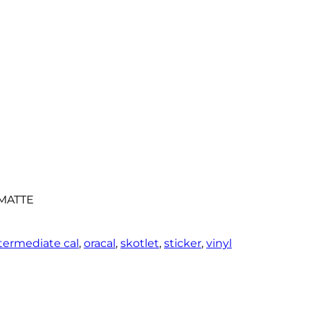
 MATTE
termediate cal
,
oracal
,
skotlet
,
sticker
,
vinyl