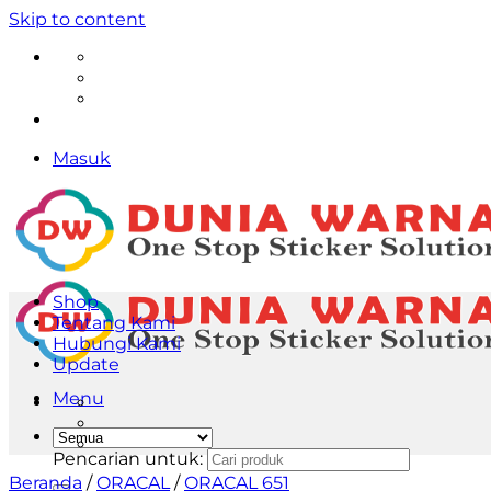
Skip to content
Masuk
Shop
Tentang Kami
Hubungi Kami
Update
Menu
Pencarian untuk:
Beranda
/
ORACAL
/
ORACAL 651