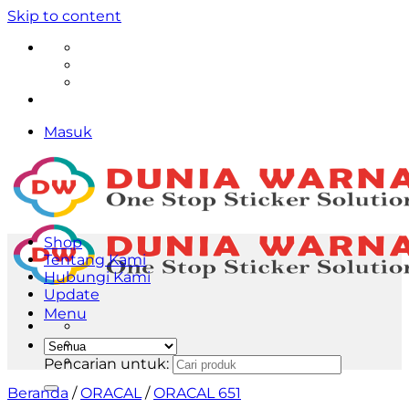
Skip to content
Masuk
Shop
Tentang Kami
Hubungi Kami
Update
Menu
Pencarian untuk:
Beranda
/
ORACAL
/
ORACAL 651