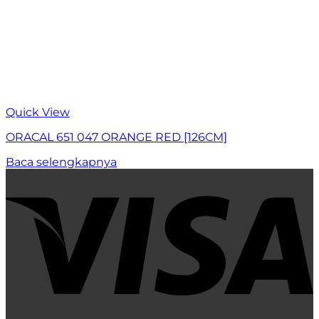
Quick View
ORACAL 651 047 ORANGE RED [126CM]
Baca selengkapnya