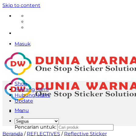
Skip to content
Masuk
Shop
Tentang Kami
Hubungi Kami
Update
Menu
Pencarian untuk:
Beranda
/
REFLECTIVES
/
Reflective Sticker