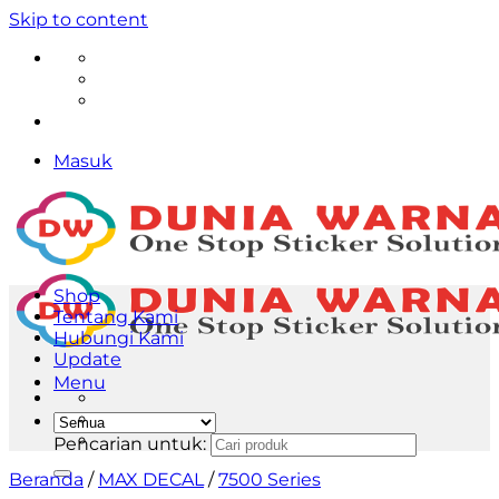
Skip to content
Masuk
Shop
Tentang Kami
Hubungi Kami
Update
Menu
Pencarian untuk:
Beranda
/
MAX DECAL
/
7500 Series