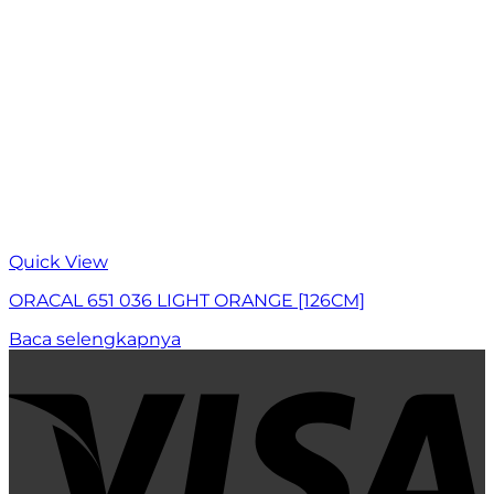
Quick View
ORACAL 651 036 LIGHT ORANGE [126CM]
Baca selengkapnya