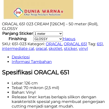
ORACAL 651 023 CREAM [126CM] – 50 meter (Roll),
GLOSSY
Panjang Sticker
Finishing
Hapus
SKU:
651-023
Kategori:
ORACAL
,
ORACAL 651
Tag:
651
,
intermediate cal
,
oracal
,
skotlet
,
sticker
,
vinyl
Deskripsi
Informasi Tambahan
Spesifikasi ORACAL 651
Lebar: 126 cm
Tebal: 70 mikron (2,5 mil)
Bahan: Vinyl
Release liner: kertas berlapis silikon dengan
karakteristik spesial yang membuat pengerjaan
cutting menjadi sangat mudah.