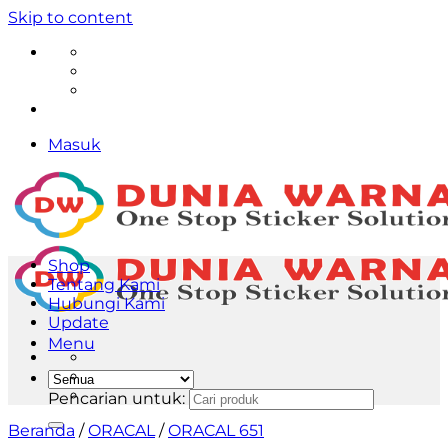
Skip to content
Masuk
Shop
Tentang Kami
Hubungi Kami
Update
Menu
Pencarian untuk:
Beranda
/
ORACAL
/
ORACAL 651